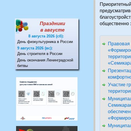
Приоритетны
предусмат
благоустро
Праздники
общественно 
в августе
8 августа 2026 (сб):
День физкультурника в России
Правовая 
9 августа 2026 (вс):
«Формиров
День строителя в России
территори
День окончания Ленинградской
«Семикара
битвы
Презентац
комфортно
Участие г
территори
Муниципал
Семикарак
обеспечен
«Формиров
Муниципал