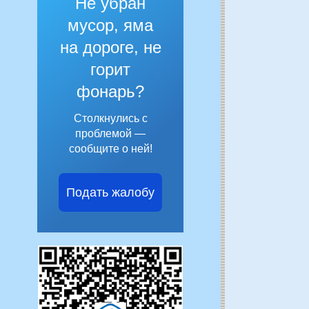
Не убран
мусор, яма
на дороге, не
горит
фонарь?
Столкнулись с
проблемой —
сообщите о ней!
Подать жалобу