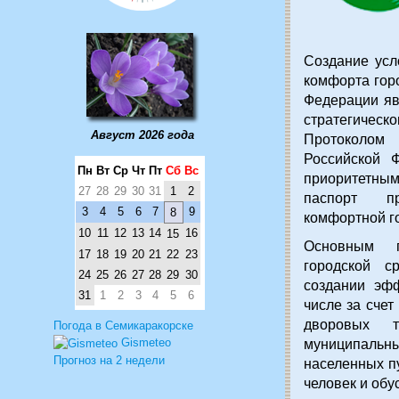
Создание усл
комфорта гор
Федерации яв
стратегиче
Август 2026 года
Протоколом
Российской 
Пн
Вт
Ср
Чт
Пт
Сб
Вс
приоритетны
27
28
29
30
31
1
2
паспорт пр
3
4
5
6
7
9
8
комфортной г
10
11
12
13
14
16
15
Основным п
17
18
19
20
21
22
23
городской с
24
25
26
27
28
29
30
создании эфф
31
1
2
3
4
5
6
числе за счет
дворовых т
Погода в Семикаракорске
Gismeteo
муниципаль
Прогноз на 2 недели
населенных п
человек и обу