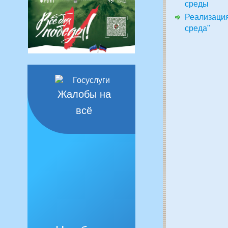
среды
Реализация
среда"
Жалобы на
всё