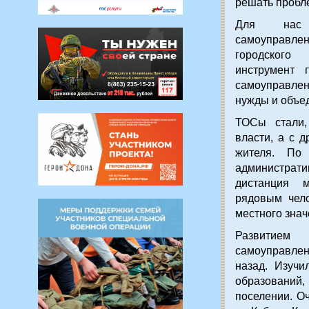
решать пробл
Для нас т
самоуправле
городского
инструмент 
самоуправлен
нужды и объе
ТОСы стали,
власти, а с 
жителя. По
администрати
дистанция 
рядовым чело
местного зна
Развитием 
самоуправлен
назад. Изучи
образований
поселении. О