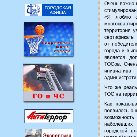
Очень важно 
стимулирован
«Я люблю с
многоквартир
территория у
сертификаты 
от победител
города и вып
является до
ТОСов. Очен
инициатива
администрати
Что же реаль
ТОС на терри
Как показыва
появилось ощ
возможнос
наболевших
городской в