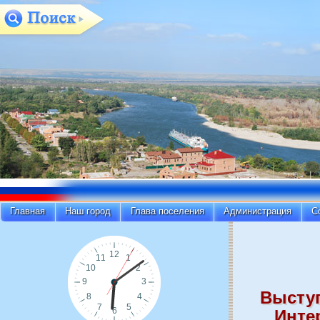
Главная
Наш город
Глава поселения
Администрация
С
Высту
Инте