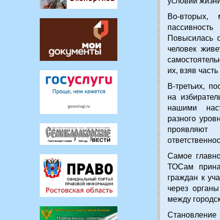
условий жизни
Во-вторых, 
пассивность
Повысилась о
человек живе
самостоятель
их, взяв часть
В-третьих, п
на избирател
нашими нас
разного уров
проявляют 
ответственнос
Самое главно
ТОСам прина
граждан к уч
через органы
между городс
Становлени