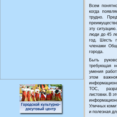
Всем понятно
когда появля
трудно. Пред
преимуществе
эту ситуацию
люди до 45 л
год. Шесть 
членами Общ
города.
Быть руков
требующая н
умения работ
этом важно
информационн
ТОС, разра
листовки. В э
информацион
Уличных коми
и полезная д