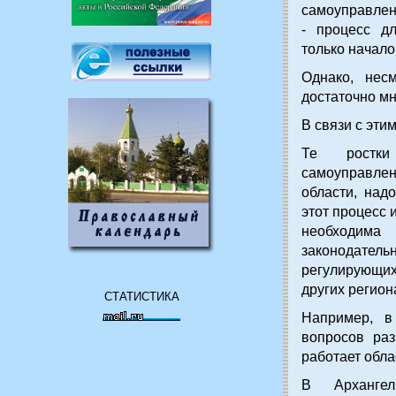
самоуправлен
- процесс д
только начало
Однако, нес
достаточно мн
В связи с эти
Те ростки 
самоуправлен
области, над
этот процесс 
необходима
законодатель
регулирующи
других регион
СТАТИСТИКА
Например, в
вопросов ра
работает обла
В Архангел