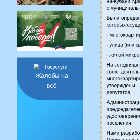
на-Кубани Кр
с муниципаль
Были определ
которых осуще
- многокварти
- улица (или к
- жилой микро
На сегодняшн
свою деятель
Жалобы на
многокварт
всё
утвержден
депутатов.
Администраци
председате
удостоверен
поселения.
Нами разрабо
Муниципальн