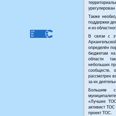
территориал
урегулирован 
Также необхо
поддержки дея
и из областно
В связи с э
Архангельск
определён по
бюджетам на
области та
небольших пр
сообществ, 
рассмотрен в
за их деятельн
Большим 
муниципалит
«Лучшее ТОС
активист ТОС 
проект ТОС.