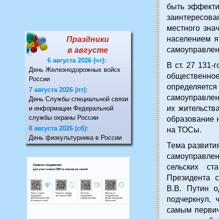
быть эффекти
заинтересова
местного зна
населением я
Праздники
самоуправлен
в августе
6 августа 2026 (чт):
В ст. 27 131-
День Железнодорожных войск
обществен
России
определяе
7 августа 2026 (пт):
самоуправлен
День Службы специальной связи
их жительств
и информации Федеральной
службы охраны России
образование 
8 августа 2026 (сб):
на ТОСы.
День физкультурника в России
Тема развити
самоуправлен
сельских ст
Президента с
В.В. Путин о
подчеркнул, 
самым первич