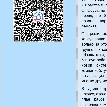
и Советов мно
С Советами 
проведено 8
нового пор
ремонта.
Специалис
консультации
Только за эт
групповых ко
обращаются,
благоустройс
новой систе
компанией, у
организация 
многие другие
В администр
председателе
план работ 
выполнением