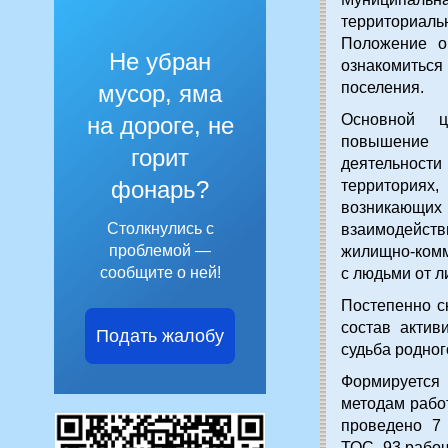
территориаль
Положение о
Не убран
ознакомиться
поселения.
мусор, яма
Основной ц
на дороге, не
повышение 
горит
деятельности
фонарь?
территориях
возникающих 
Столкнулись с
взаимодейст
проблемой —
жилищно-комм
сообщите о ней!
с людьми от л
Постепенно с
состав актив
Подать жалобу
судьба родног
Формируется
методам рабо
проведено 7
ТОС, 93 рабоч