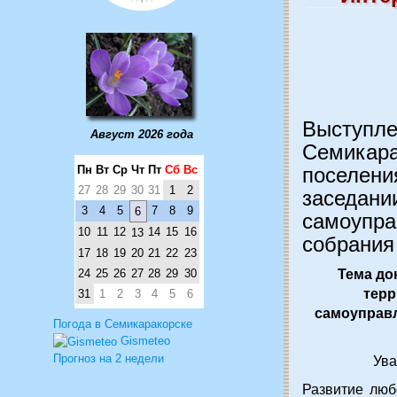
Выступле
Август 2026 года
Семикара
Пн
Вт
Ср
Чт
Пт
Сб
Вс
поселени
27
28
29
30
31
1
2
заседани
3
4
5
7
8
9
6
самоупра
10
11
12
14
15
16
13
собрания 
17
18
19
20
21
22
23
24
25
26
27
28
29
30
Тема до
терр
31
1
2
3
4
5
6
самоуправл
Погода в Семикаракорске
Gismeteo
Прогноз на 2 недели
Ува
Развитие люб