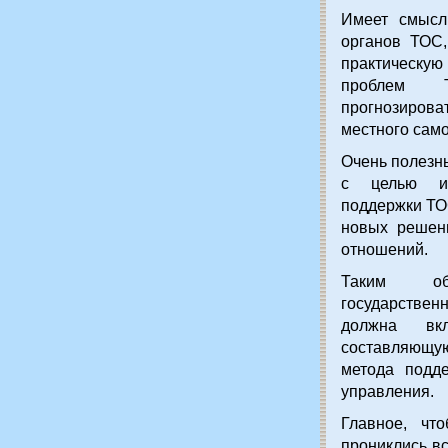
Имеет смысл
органов ТОС,
практическу
проблем Т
прогнозирова
местного сам
Очень полезн
с целью ин
поддержки ТО
новых решени
отношений.
Таким об
государстве
должна вк
составляющу
метода подде
управления.
Главное, чт
прониклись вс