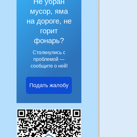
Не убран
мусор, яма
на дороге, не
горит
фонарь?
Столкнулись с
проблемой —
сообщите о ней!
Подать жалобу