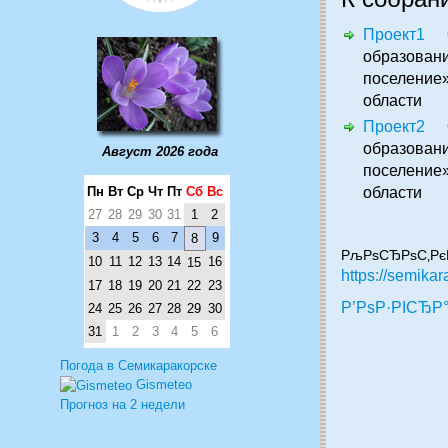
Проект1
О 
образова
поселение
области
Проект2
О 
образова
Август 2026 года
поселение
Пн
Вт
Ср
Чт
Пт
Сб
Вс
области
27
28
29
30
31
1
2
3
4
5
6
7
9
8
РљРѕСЂРѕС‚РєР
10
11
12
13
14
16
15
https://semika
17
18
19
20
21
22
23
Р’РѕР·РІСЂР°
24
25
26
27
28
29
30
31
1
2
3
4
5
6
Погода в Семикаракорске
Gismeteo
Прогноз на 2 недели