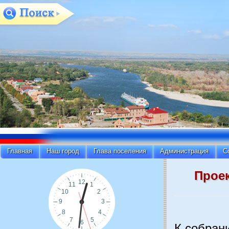
Главная
Наш город
Глава поселения
Администрация
С
Прое
К собрани