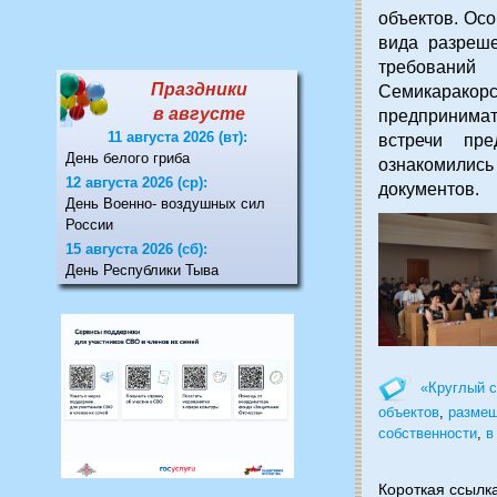
объектов. Ос
вида разреше
требований
Праздники
Семикарак
в августе
предпринима
11 августа 2026 (вт):
встречи пре
День белого гриба
ознакомили
12 августа 2026 (ср):
документов.
День Военно- воздушных сил
России
15 августа 2026 (сб):
День Республики Тыва
«Круглый с
объектов
,
размещ
собственности
,
в
Короткая ссылк