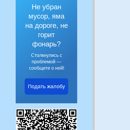
Не убран
мусор, яма
на дороге, не
горит
фонарь?
Столкнулись с
проблемой —
сообщите о ней!
Подать жалобу