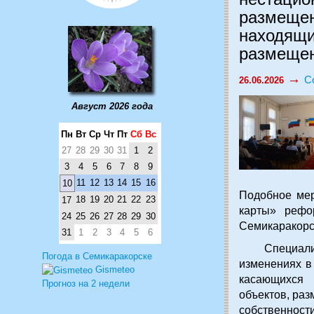
размещен
находящи
размеще
→
С
26.06.2026
Август 2026 года
Пн
Вт
Ср
Чт
Пт
Сб
Вс
27
28
29
30
31
1
2
3
4
5
6
7
8
9
11
12
13
14
15
16
10
Подобное мер
18
19
20
21
22
23
17
карты» рефо
24
25
26
27
28
29
30
Семикаракорс
31
1
2
3
4
5
6
Специалист
Погода в Семикаракорске
изменениях в
Gismeteo
касающихся 
Прогноз на 2 недели
объектов, раз
собственнос