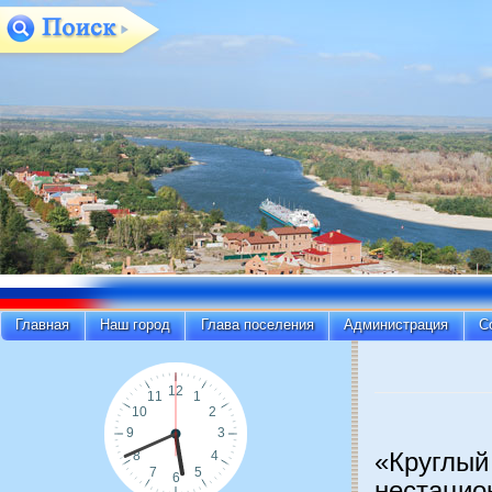
Главная
Наш город
Глава поселения
Администрация
С
«Круглый
нестацио