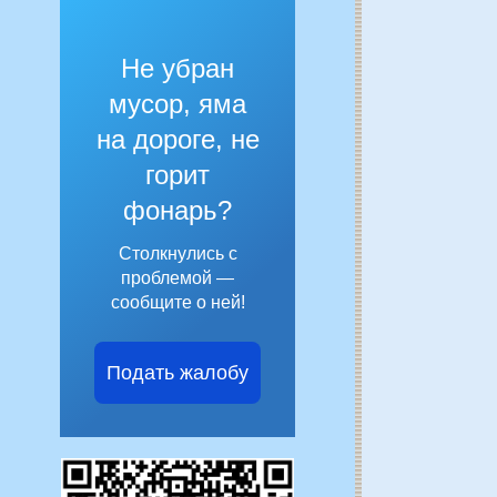
Не убран
мусор, яма
на дороге, не
горит
фонарь?
Столкнулись с
проблемой —
сообщите о ней!
Подать жалобу