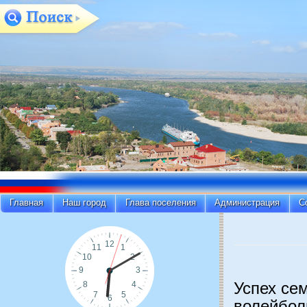
Главная
Наш город
Глава поселения
Администрация
С
Успех се
волейбол