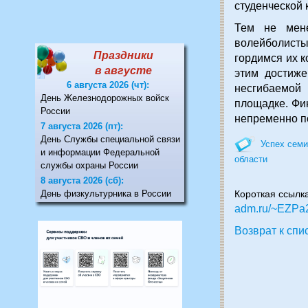
студенческой 
Тем не мене
волейболисты
Праздники
гордимся их 
в августе
этим достиж
6 августа 2026 (чт):
несгибаемой 
День Железнодорожных войск
площадке. Фи
России
непременно п
7 августа 2026 (пт):
День Службы специальной связи
Успех семи
и информации Федеральной
области
службы охраны России
8 августа 2026 (сб):
День физкультурника в России
Короткая ссылк
adm.ru/~EZPa
Возврат к спи