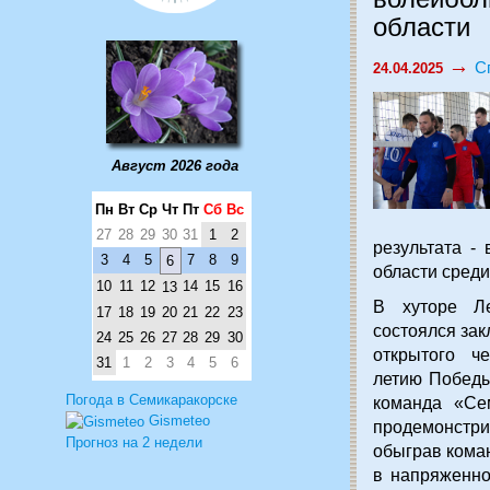
области
→
С
24.04.2025
Август 2026 года
Пн
Вт
Ср
Чт
Пт
Сб
Вс
27
28
29
30
31
1
2
результата -
3
4
5
7
8
9
6
области среди
10
11
12
14
15
16
13
В хуторе Ле
17
18
19
20
21
22
23
состоялся зак
24
25
26
27
28
29
30
открытого ч
31
1
2
3
4
5
6
летию Победы
Погода в Семикаракорске
команда «Се
Gismeteo
продемонстр
Прогноз на 2 недели
обыграв коман
в напряженно