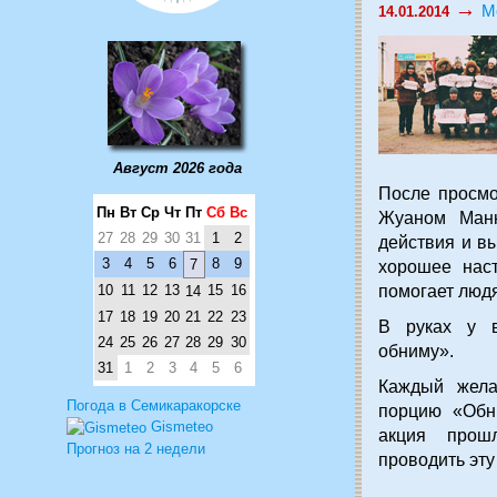
→
М
14.01.2014
Август 2026 года
После просмо
Пн
Вт
Ср
Чт
Пт
Сб
Вс
Жуаном Манн
27
28
29
30
31
1
2
действия и в
3
4
5
6
8
9
7
хорошее наст
10
11
12
13
15
16
помогает людя
14
17
18
19
20
21
22
23
В руках у в
24
25
26
27
28
29
30
обниму».
31
1
2
3
4
5
6
Каждый жела
Погода в Семикаракорске
порцию «Обни
Gismeteo
акция прош
Прогноз на 2 недели
проводить эту