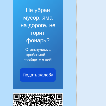
Не убран
мусор, яма
на дороге, не
горит
фонарь?
Столкнулись с
проблемой —
сообщите о ней!
Подать жалобу