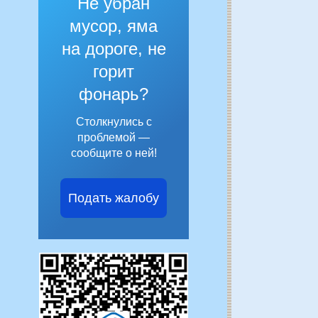
Не убран
мусор, яма
на дороге, не
горит
фонарь?
Столкнулись с
проблемой —
сообщите о ней!
Подать жалобу