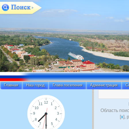
Главная
Наш город
Глава поселения
Администрация
С
Область поис
[
x
],