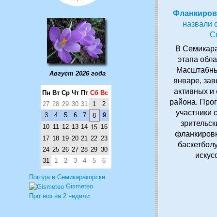
Фланкиров
назвали 
С
В Семикара
этапа обл
Масштабны
Август 2026 года
январе, зав
активных и
Пн
Вт
Ср
Чт
Пт
Сб
Вс
района. Про
27
28
29
30
31
1
2
участники 
3
4
5
6
7
9
8
зрительск
10
11
12
13
14
16
15
фланкировк
17
18
19
20
21
22
23
баскетболу
24
25
26
27
28
29
30
искус
31
1
2
3
4
5
6
Погода в Семикаракорске
Gismeteo
Прогноз на 2 недели