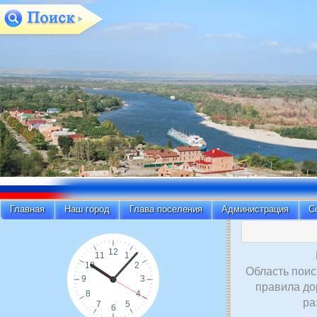
Главная
Наш город
Глава поселения
Администрация
С
Область поис
правила до
ра