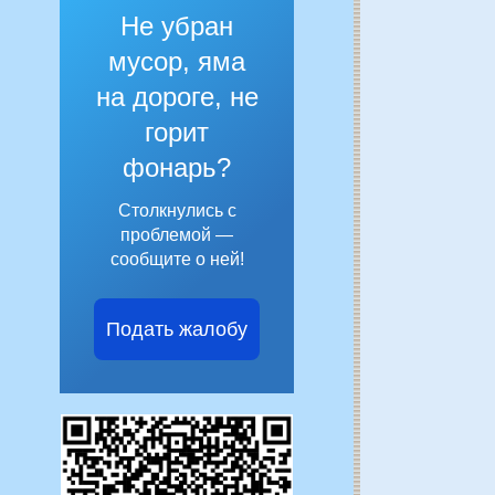
Не убран
мусор, яма
на дороге, не
горит
фонарь?
Столкнулись с
проблемой —
сообщите о ней!
Подать жалобу