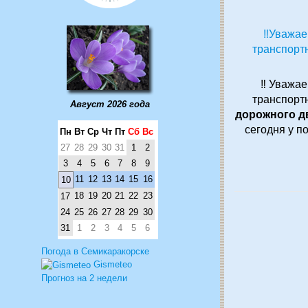
‼Уважае
транспорт
‼ Уважае
транспорт
Август 2026 года
дорожного д
сегодня у п
Пн
Вт
Ср
Чт
Пт
Сб
Вс
27
28
29
30
31
1
2
3
4
5
6
7
8
9
11
12
13
14
15
16
10
18
19
20
21
22
23
17
24
25
26
27
28
29
30
31
1
2
3
4
5
6
Погода в Семикаракорске
Gismeteo
Прогноз на 2 недели